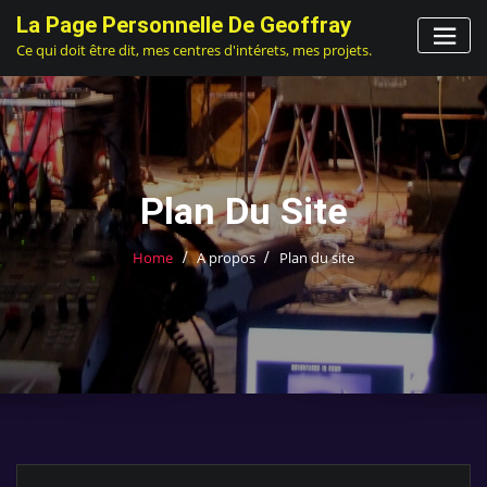
Skip
La Page Personnelle De Geoffray
to
Ce qui doit être dit, mes centres d'intérets, mes projets.
content
Plan Du Site
Home
A propos
Plan du site