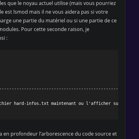
es que le noyau actuel utilise (mais vous pourriez
ile est lsmod mais il ne vous aidera pas si votre
arge une partie du matériel ou si une partie de ce
modules. Pour cette seconde raison, je
i :
------------------------------------------------" >> hard
chier hard-infos.txt maintenant ou l'afficher sur un aut
a en profondeur l’arborescence du code source et