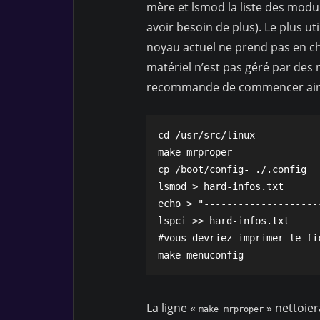
mère et lsmod la liste des modul
avoir besoin de plus). Le plus ut
noyau actuel ne prend pas en ch
matériel n’est pas géré par des 
recommande de commencer ains
cd /usr/src/linux

make mrproper

cp /boot/config-
 ./.config

lsmod > hard-infos.txt

echo > "--------------------
lspci >> hard-infos.txt

#vous devriez imprimer le fi
make menuconfig
La ligne «
» nettoier
make mrproper