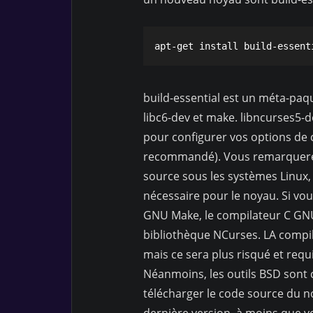
apt-get install build-essent
build-essential est un méta-paque
libc6-dev et make. libncurses5-d
pour configurer vos options de
recommandé). Vous remarquerez
source sous les systèmes Linux,
nécessaire pour le noyau. Si vous
GNU Make, le compilateur C GNU e
bibliothèque NCurses. LA compi
mais ce sera plus risqué et requ
Néanmoins, les outils BSD sont 
télécharger le code source du no
dernière version, à moins que vo