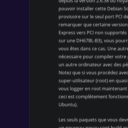
depuis la version 2.6.38 du noyau
pouvoir installer cette Debian S
provisoire sur le seul port PCI de
remarquer que certaine version 
Express vers PCI non supportés
sur une DH67BL-B3), vous pourri
vous êtes dans ce cas. Une autre 
nécessaire pour compiler votre
un autre ordinateur avec des pé
Notez que si vous procédez avec
super-utilisateur (root) en qu
vous logger en root maintenant s
ceci est complètement fonctionne
Ubuntu).
Les seuls paquets que vous devr
un nouveau noyau sont build-ess