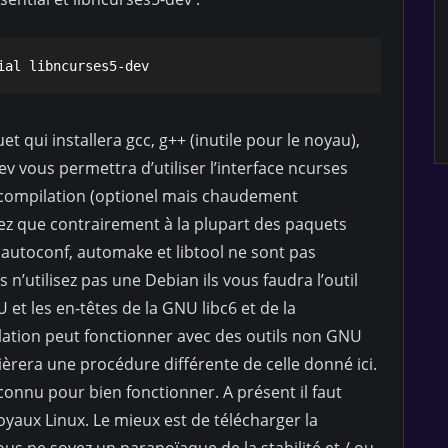
ial libncurses5-dev
t qui installera gcc, g++ (inutile pour le noyau),
ev vous permettra d’utiliser l’interface ncurses
 compilation (optionel mais chaudement
 que contrairement à la plupart des paquets
 autoconf, automake et libtool ne sont pas
 n’utilisez pas une Debian ils vous faudra l’outil
t les en-têtes de la GNU libc6 et de la
lation peut fonctionner avec des outils non GNU
ièrera une procédure différente de celle donné ici.
connu pour bien fonctionner. A présent il faut
yaux Linux. Le mieux est de télécharger la
us ne soyez un paranoïaque de la stabilité et / ou