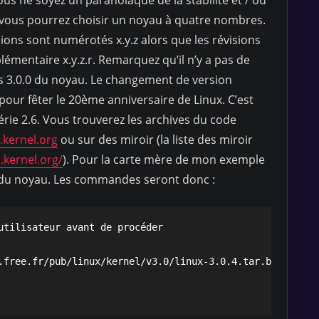
as, vous pourrez choisir un noyau à quatre nombres.
sions sont numérotés x.y.z alors que les révisions
émentaire x.y.z.r. Remarquez qu’il n’y a pas de
s 3.0.0 du noyau. Le changement de version
our fêter le 20ème anniversaire de Linux. C’est
rie 2.6. Vous trouverez les archives du code
.kernel.org
ou sur des miroir (la liste des miroir
.kernel.org/
). Pour la carte mère de mon exemple
 du noyau. Les commandes seront donc :
utilisateur avant de procéder

.free.fr/pub/linux/kernel/v3.0/linux-3.0.4.tar.bz2&amp;am