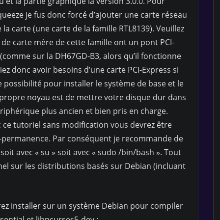
 et la partie graphique la version 3.0.0. Pour
queeze je fus donc forcé d’ajouter une carte réseau
 la carte (une carte de la famille RTL8139). Veuillez
de carte mère de cette famille ont un pont PCI-
 (comme sur la DH67GD-B3, alors qu’il fonctionne
ez donc avoir besoins d’une carte PCI-Express si
possibilité pour installer le système de base et le
 propre noyau est de mettre votre disque dur dans
riphérique plus ancien et bien pris en charge.
 ce tutoriel sans modification vous devrez être
asi-permanence. Par conséquent je recommande de
oit avec « su » soit avec « sudo /bin/bash ». Tout
l sur les distributions basés sur Debian (incluant
ez installer sur un système Debian pour compiler
ential et libncurses5-dev :