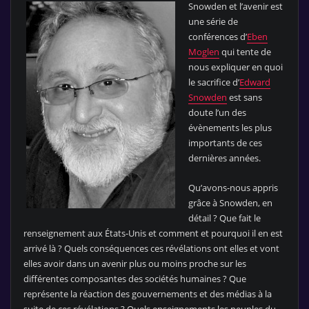
Snowden et l’avenir est
une série de
conférences d’
Eben
Moglen
qui tente de
nous expliquer en quoi
le sacrifice d’
Edward
Snowden
est sans
doute l’un des
évènements les plus
importants de ces
dernières années.
Qu’avons-nous appris
grâce à Snowden, en
détail ? Que fait le
renseignement aux États-Unis et comment et pourquoi il en est
arrivé là ? Quels conséquences ces révélations ont elles et vont
elles avoir dans un avenir plus ou moins proche sur les
différentes composantes des sociétés humaines ? Que
représente la réaction des gouvernements et des médias à la
suite de ces révélations ? Quels enseignements les peuples du