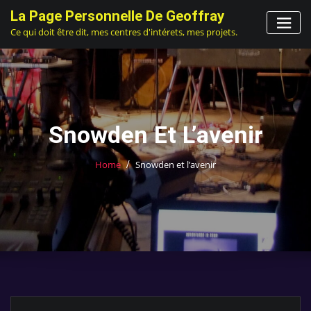
Skip
La Page Personnelle De Geoffray
to
Ce qui doit être dit, mes centres d'intérets, mes projets.
content
Snowden Et L’avenir
Home
Snowden et l’avenir