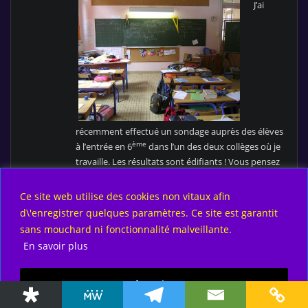
J’ai
récemment effectué un sondage auprès des élèves
ème
à l’entrée en 6
dans l’un des deux collèges où je
travaille. Les résultats sont édifiants ! Vous pensez
que la génération actuelle est plus douée que ses
aînés en informatique ? Que baignant dans la
Ce site web utilise des cookies non vitaux afin
technologie, ils ont acquis certaines compétences ?
d\'enregistrer quelques paramètres. Ce site est garantit
Que l’approche qu’ils ont avec la technologie a trait
sans mouchard ni fonctionnalité malveillante.
à quelques chose de naturel ?
En savoir plus
Que nenni ! Bien sûr il existe toujours quelques
individus éclairés, de nature curieuse et sans doute
Accepter
promis à un avenir meilleur que la moyenne de