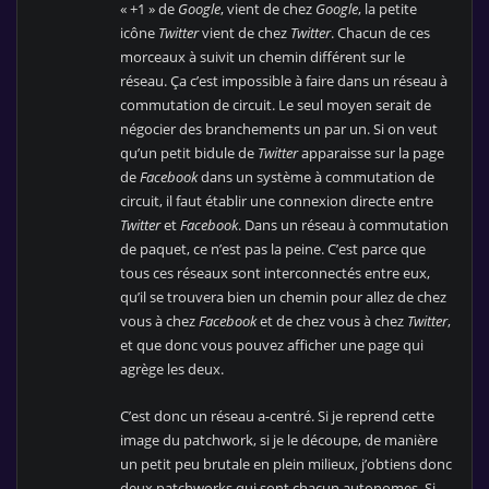
« +1 » de
Google
, vient de chez
Google
, la petite
icône
Twitter
vient de chez
Twitter
. Chacun de ces
morceaux à suivit un chemin différent sur le
réseau. Ça c’est impossible à faire dans un réseau à
commutation de circuit. Le seul moyen serait de
négocier des branchements un par un. Si on veut
qu’un petit bidule de
Twitter
apparaisse sur la page
de
Facebook
dans un système à commutation de
circuit, il faut établir une connexion directe entre
Twitter
et
Facebook
. Dans un réseau à commutation
de paquet, ce n’est pas la peine. C’est parce que
tous ces réseaux sont interconnectés entre eux,
qu’il se trouvera bien un chemin pour allez de chez
vous à chez
Facebook
et de chez vous à chez
Twitter
,
et que donc vous pouvez afficher une page qui
agrège les deux.
C’est donc un réseau a-centré. Si je reprend cette
image du patchwork, si je le découpe, de manière
un petit peu brutale en plein milieux, j’obtiens donc
deux patchworks qui sont chacun autonomes. Si