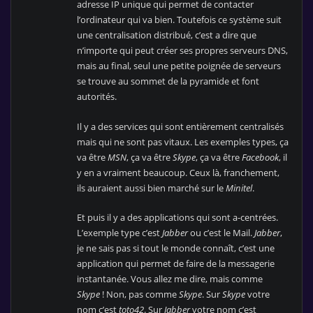
adresse IP unique qui permet de contacter
l’ordinateur qui va bien. Toutefois ce système suit
une centralisation distribué, c’est a dire que
n’importe qui peut créer ses propres serveurs DNS,
mais au final, seul une petite poignée de serveurs
se trouve au sommet de la pyramide et font
autorités.
Il y a des services qui sont entièrement centralisés
mais qui ne sont pas vitaux. Les exemples types, ça
va être
MSN
, ça va être
Skype
, ça va être
Facebook
, il
y en a vraiment beaucoup. Ceux là, franchement,
ils auraient aussi bien marché sur le
Minitel
.
Et puis il y a des applications qui sont a-centrées.
L’exemple type c’est
Jabber
ou c’est le Mail.
Jabber
,
je ne sais pas si tout le monde connaît, c’est une
application qui permet de faire de la messagerie
instantanée. Vous allez me dire, mais comme
Skype
! Non, pas comme
Skype
. Sur
Skype
votre
nom c’est
toto42
. Sur
Jabber
votre nom c’est