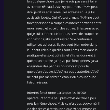
fais quelque chose que je ne suis pas sensé faire
avec mon réseau, l’
IANA
n’y peut rien. L’
IANA
peut
dire, je retire à tel réseau les adresses que je lui
avais attribuées. Oui, d’accord, mais l’
IANA
ne peut
forcer personne à couper les interconnexions entre
mon réseau et et celui des autres. Si les gens avec
qui je suis connecté n’ont pas envie de couper ces
connexions, elles vont rester. Si je continue à
utiliser ces adresses, ils peuvent bien noter dans
leur petit calepin qu’elles sont libres mais dans la
pratique elles sont utilisés, et s’ils les donnent à
quelqu’un d’autre ça ne va pas fonctionner, ça va
engendrer des pannes pour moi et pour le
quelqu’un d’autre. L’
IANA
n’a pas d’autorité. L’
IANA
ne peut pas me forcer à établir ou à couper une
liaison réseau.
Internet fonctionne parce que les 40 000
opérateurs sont à peu près d’avis de faire à peu
près la même chose. Mais ce n’est pas gouverné, il
y a des règles d’attribution que l’
ICAN
impose et