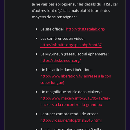
Je ne vais pas épiloguer sur les détails du THSF, car
d’autres l’ont déjà fait, mais plutôt fournir des
moyens de se renseigner :
Le site officiel :
http://thsf.tetalab.org/
Les conférences en vidéo :
http://tvbruits.org/spip.php?mot87
Le MySmeuh (réseau social éphémère) :
https://thsf.smeuh.org/
Un bel article dans Libération :
http://www.liberation.fr/[adresse à la con
super longue]
Un magnifique article dans Makery :
http://www.makery.info/2015/05/19/les-
hackers-a-la-rencontre-du-grand-pu
Le super compte rendu de Vross :
http://vross.me/blog/thsf2015.html
Et celui, non moins super, de Paulla :