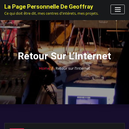
Skip
La Page Personnelle De Geoffray
to
Ce qui doit être dit, mes centres d'intérets, mes projets.
content
Retour Sur L’Internet
Home
Retour sur l’Internet