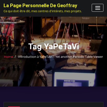
Skip
La Page Personnelle De Geoffray
to
Ce qui doit être dit, mes centres d'intérets, mes projets.
content
Tag YaPeTaVi
Home
Introduction à YaPeTaVi – Yet another Periodic Table Viewer