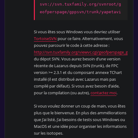
svn://svn.tuxfamily.org/svnroot/g
eofperspage/gppsvn/trunk/yapetavi
Si vous êtes sous Windows vous devriez utiliser
TortoiseSVN
pour ce faire. Alternativement, vous
pouvez parcourir le code à cette adresse :
http://svn.tuxfamily.org/viewvc.cgi/geofperspage_gppsv
du dépot SVN. Vous aurez besoin d’une version
récente de Lazarus depuis SVN (trunk), de FPC
version >= 2.3.1 et du composant annexe TChart
installé (il est distribué avec Lazarus mais pas
compilé par défaut). Si vous avez besoin d’aide,
pour la compilation (ou autre),
contactez moi
.
Si vous voulez donner un coup de main, vous êtes
plus que le bienvenue. En plus des amméliorations
que j’ai listé, j’ai besoins de tests sous Windows ou
MacOS et une idée pour organiser les informations
sur les isotopes.