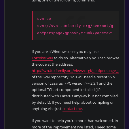
svn co
svn://svn.tuxfamily.org/svnroot/g
eofperspage/gppsvn/trunk/yapetavi
If you are a Windows user you may use
TortoiseSVN
to do so. Alternatively you can browse
the code at the address:
http://svn.tuxfamily.org/viewvc.cgi/geofperspage_gppsv
of the SVN repository. You will need a recent SVN
version of Lazarus, FPC version >= 2.3.1 and the
optional TChart component installed (it’s
distributed with Lazarus anyway but not compiled
by default). If you need help, about compiling or
anything else just
contact me
.
If you want to help you’re more than welcomed. In
more of the improvement I’ve listed, I need some