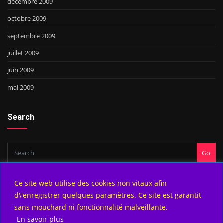
décembre 2009
octobre 2009
septembre 2009
juillet 2009
juin 2009
mai 2009
Search
Go
Ce site web utilise des cookies non vitaux afin
d\'enregistrer quelques paramètres. Ce site est garantit
Copyright © 2025 | Powered by
WordPress
|
DesignTech theme by
sans mouchard ni fonctionnalité malveillante.
ThemeArile
En savoir plus