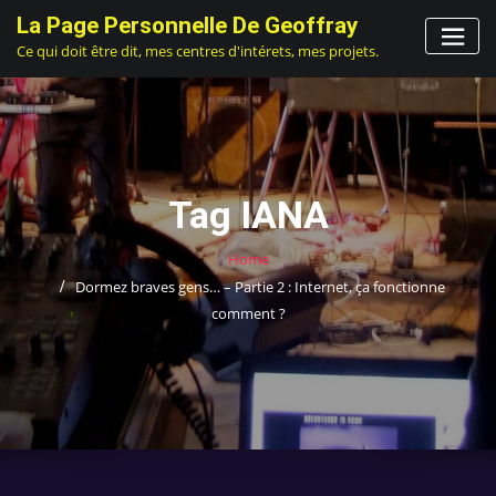
Skip
La Page Personnelle De Geoffray
to
Ce qui doit être dit, mes centres d'intérets, mes projets.
content
Tag IANA
Home
Dormez braves gens… – Partie 2 : Internet, ça fonctionne
comment ?