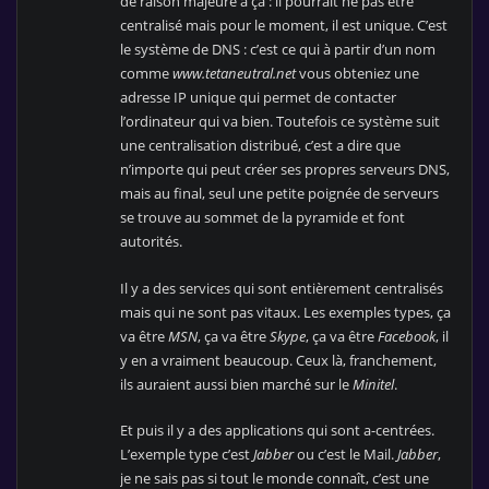
de raison majeure à ça : il pourrait ne pas être
centralisé mais pour le moment, il est unique. C’est
le système de DNS : c’est ce qui à partir d’un nom
comme
www.tetaneutral.net
vous obteniez une
adresse IP unique qui permet de contacter
l’ordinateur qui va bien. Toutefois ce système suit
une centralisation distribué, c’est a dire que
n’importe qui peut créer ses propres serveurs DNS,
mais au final, seul une petite poignée de serveurs
se trouve au sommet de la pyramide et font
autorités.
Il y a des services qui sont entièrement centralisés
mais qui ne sont pas vitaux. Les exemples types, ça
va être
MSN
, ça va être
Skype
, ça va être
Facebook
, il
y en a vraiment beaucoup. Ceux là, franchement,
ils auraient aussi bien marché sur le
Minitel
.
Et puis il y a des applications qui sont a-centrées.
L’exemple type c’est
Jabber
ou c’est le Mail.
Jabber
,
je ne sais pas si tout le monde connaît, c’est une