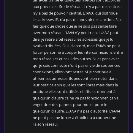
ultra-centralisé et quelques miettes sont accordés
aux provinces. Sur le réseau, il n’y a pas de centre, il
n’y a pas de pouvoir central. L’
IANA
, qui distribue
les adresses IP, n’a pas de pouvoir de sanction. Si je
fais quelque chose que je ne suis pas sensé faire
avec mon réseau, l’
IANA
n’y peut rien. L’
IANA
peut
dire, je retire à tel réseau les adresses que je lui
avais attribuées. Oui, d’accord, mais l’
IANA
ne peut
forcer personne à couper les interconnexions entre
mon réseau et et celui des autres. Si les gens avec
qui je suis connecté n’ont pas envie de couper ces
connexions, elles vont rester. Si je continue à
utiliser ces adresses, ils peuvent bien noter dans
leur petit calepin qu’elles sont libres mais dans la
pratique elles sont utilisés, et s’ils les donnent à
quelqu’un d’autre ça ne va pas fonctionner, ça va
engendrer des pannes pour moi et pour le
quelqu’un d’autre. L’
IANA
n’a pas d’autorité. L’
IANA
ne peut pas me forcer à établir ou à couper une
liaison réseau.