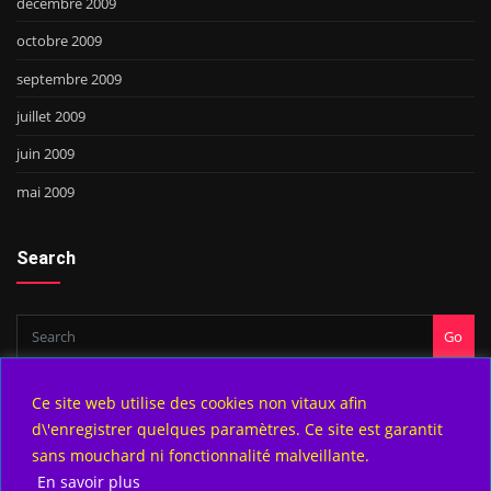
décembre 2009
octobre 2009
septembre 2009
juillet 2009
juin 2009
mai 2009
Search
Go
Ce site web utilise des cookies non vitaux afin
d\'enregistrer quelques paramètres. Ce site est garantit
Copyright © 2025 | Powered by
WordPress
|
DesignTech theme by
sans mouchard ni fonctionnalité malveillante.
ThemeArile
En savoir plus