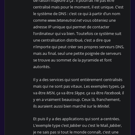
de raison majeure à ça : il pourrait ne pas être
centralisé mais pour le moment, il est unique. C’est
le système de DNS : c’est ce qui à partir d’un nom
comme
www.tetaneutral.net
vous obteniez une
adresse IP unique qui permet de contacter
l’ordinateur qui va bien. Toutefois ce système suit
une centralisation distribué, c’est a dire que
n’importe qui peut créer ses propres serveurs DNS,
mais au final, seul une petite poignée de serveurs
se trouve au sommet de la pyramide et font
autorités.
Il y a des services qui sont entièrement centralisés
mais qui ne sont pas vitaux. Les exemples types, ça
va être
MSN
, ça va être
Skype
, ça va être
Facebook
, il
y en a vraiment beaucoup. Ceux là, franchement,
ils auraient aussi bien marché sur le
Minitel
.
Et puis il y a des applications qui sont a-centrées.
L’exemple type c’est
Jabber
ou c’est le Mail.
Jabber
,
je ne sais pas si tout le monde connaît, c’est une