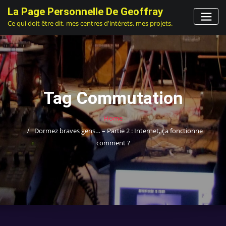
Skip
La Page Personnelle De Geoffray
to
Ce qui doit être dit, mes centres d'intérets, mes projets.
content
Tag Commutation
Home
Dormez braves gens… – Partie 2 : Internet, ça fonctionne
comment ?