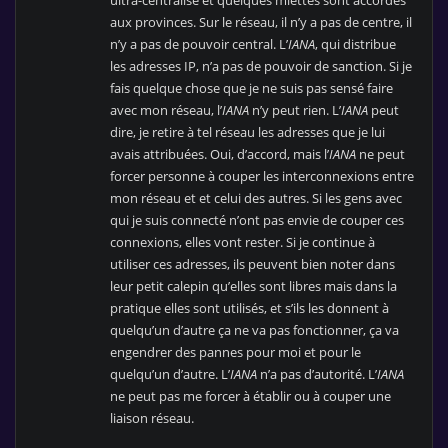
ultra-centralisé et quelques miettes sont accordés
aux provinces. Sur le réseau, il n’y a pas de centre, il
n’y a pas de pouvoir central. L’
IANA
, qui distribue
les adresses IP, n’a pas de pouvoir de sanction. Si je
fais quelque chose que je ne suis pas sensé faire
avec mon réseau, l’
IANA
n’y peut rien. L’
IANA
peut
dire, je retire à tel réseau les adresses que je lui
avais attribuées. Oui, d’accord, mais l’
IANA
ne peut
forcer personne à couper les interconnexions entre
mon réseau et et celui des autres. Si les gens avec
qui je suis connecté n’ont pas envie de couper ces
connexions, elles vont rester. Si je continue à
utiliser ces adresses, ils peuvent bien noter dans
leur petit calepin qu’elles sont libres mais dans la
pratique elles sont utilisés, et s’ils les donnent à
quelqu’un d’autre ça ne va pas fonctionner, ça va
engendrer des pannes pour moi et pour le
quelqu’un d’autre. L’
IANA
n’a pas d’autorité. L’
IANA
ne peut pas me forcer à établir ou à couper une
liaison réseau.